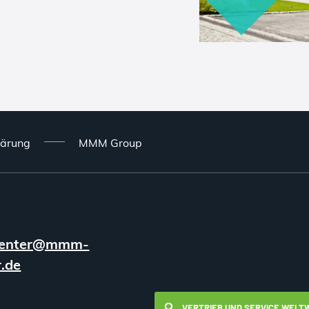
lärung
MMM Group
enter@mmm-
.de
VERTRIEB UND SERVICE WELT