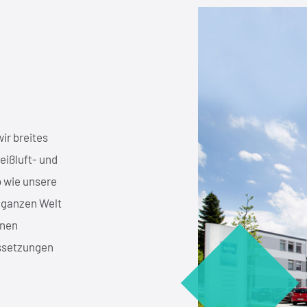
ir breites
eißluft- und
o wie unsere
 ganzen Welt
enen
ussetzungen