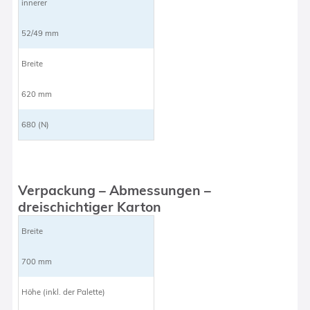
innerer
52/49 mm
Breite
620 mm
680 (N)
Verpackung – Abmessungen –
dreischichtiger Karton
Breite
700 mm
Höhe (inkl. der Palette)