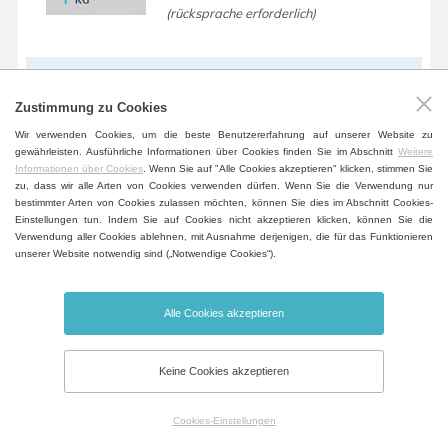
(rücksprache erforderlich)
Geräte-Untertisch
Zustimmung zu Cookies
Ein befahrbarer Tisch im Gerätedesign
Wir verwenden Cookies, um die beste Benutzererfahrung auf unserer Website zu
zur höheren Flexibilität inklusive der
gewährleisten. Ausführliche Informationen über Cookies finden Sie im Abschnitt
Weitere
Informationen über Cookies
. Wenn Sie auf "Alle Cookies akzeptieren" klicken, stimmen Sie
Fächer fürs Dokumentablegen.
zu, dass wir alle Arten von Cookies verwenden dürfen. Wenn Sie die Verwendung nur
bestimmter Arten von Cookies zulassen möchten, können Sie dies im Abschnitt Cookies-
(außer Volumen 404, 707, 1212)
Einstellungen tun. Indem Sie auf Cookies nicht akzeptieren klicken, können Sie die
Verwendung aller Cookies ablehnen, mit Ausnahme derjenigen, die für das Funktionieren
unserer Website notwendig sind („Notwendige Cookies“).
Alarm geöffneter Tür
Alle Cookies akzeptieren
Hinweis auf eine offene Tür, die
Öffnungszeit kann man einstellen.
Keine Cookies akzeptieren
Cookies-Einstellungen