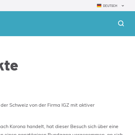
DEUTSCH
kte
 der Schweiz von der Firma IGZ mit aktiver
ach Korona handelt, hat dieser Besuch sich über eine
aben einen ganztägigen Rundgang vorgenommen, an sich