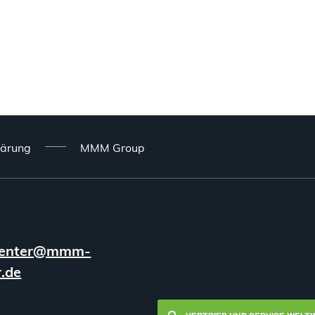
lärung
MMM Group
enter@mmm-
.de