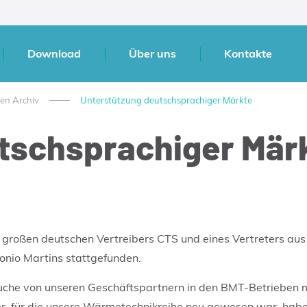
Download
Über uns
Kontakte
ten Archiv
Unterstützung deutschsprachiger Märkte
tschsprachiger Mär
s großen deutschen Vertreibers CTS und eines Vertreters aus
nio Martins stattgefunden.
suche von unseren Geschäftspartnern in den BMT-Betrieben n
ter, für die unsere Wärmetechnikreihe neu gewesen war, h